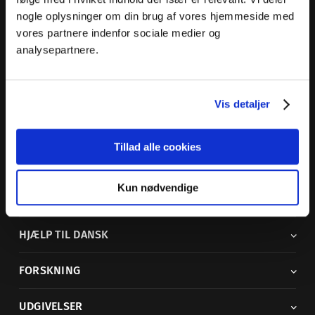
nogle oplysninger om din brug af vores hjemmeside med
Dansk Sprognævn
vores partnere indenfor sociale medier og
Adelgade 119 B
analysepartnere.
5400 Bogense
Sproglige spørgsmål:
33 74 74 74
Vis detaljer
Andre henvendelser:
33 74 74 00
·
adm@dsn.dk
Se også
Afdeling for Dansk Tegnsprog
Tillad alle cookies
Vi findes også på sociale medier
Kun nødvendige
ORDBØGER
HJÆLP TIL DANSK
FORSKNING
UDGIVELSER