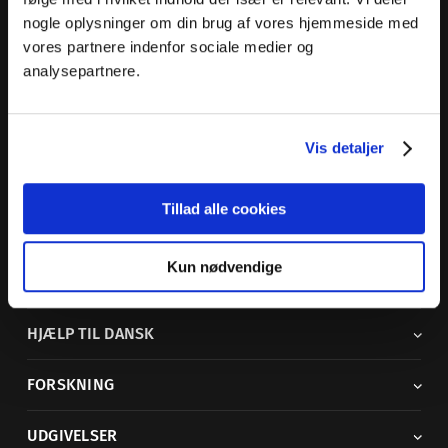
nogle oplysninger om din brug af vores hjemmeside med
Dansk Sprognævn
vores partnere indenfor sociale medier og
Adelgade 119 B
analysepartnere.
5400 Bogense
Sproglige spørgsmål:
33 74 74 74
Vis detaljer
Andre henvendelser:
33 74 74 00
·
adm@dsn.dk
Se også
Afdeling for Dansk Tegnsprog
Tillad alle cookies
Vi findes også på sociale medier
Kun nødvendige
ORDBØGER
HJÆLP TIL DANSK
FORSKNING
UDGIVELSER