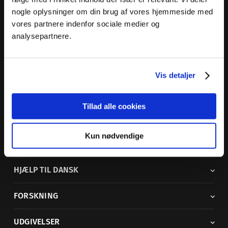
nogle oplysninger om din brug af vores hjemmeside med
Dansk Sprognævn
vores partnere indenfor sociale medier og
Adelgade 119 B
analysepartnere.
5400 Bogense
Sproglige spørgsmål:
33 74 74 74
Vis detaljer
Andre henvendelser:
33 74 74 00
·
adm@dsn.dk
Se også
Afdeling for Dansk Tegnsprog
Tillad alle cookies
Vi findes også på sociale medier
Kun nødvendige
ORDBØGER
HJÆLP TIL DANSK
FORSKNING
UDGIVELSER