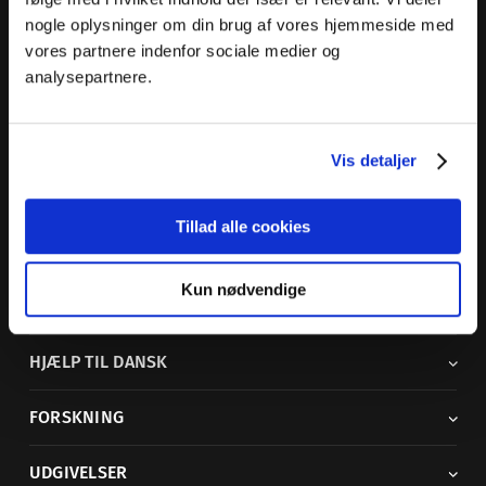
nogle oplysninger om din brug af vores hjemmeside med
Dansk Sprognævn
vores partnere indenfor sociale medier og
Adelgade 119 B
analysepartnere.
5400 Bogense
Sproglige spørgsmål:
33 74 74 74
Vis detaljer
Andre henvendelser:
33 74 74 00
·
adm@dsn.dk
Se også
Afdeling for Dansk Tegnsprog
Tillad alle cookies
Vi findes også på sociale medier
Kun nødvendige
ORDBØGER
HJÆLP TIL DANSK
FORSKNING
UDGIVELSER