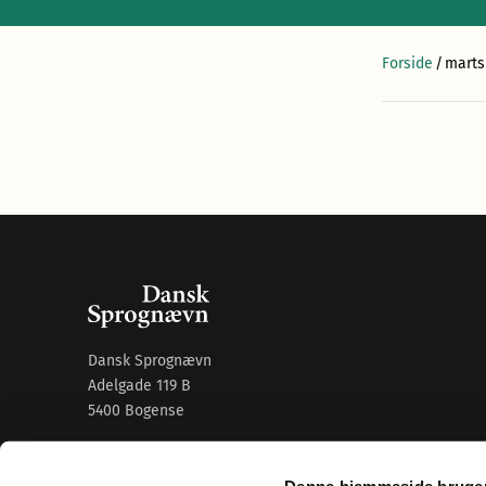
Forside
/
marts
Dansk Sprognævn
Adelgade 119 B
5400 Bogense
Sproglige spørgsmål:
33 74 74 74
Denne hjemmeside bruger