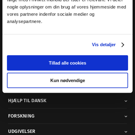
nogle oplysninger om din brug af vores hjemmeside med
Dansk Sprognævn
vores partnere indenfor sociale medier og
Adelgade 119 B
analysepartnere.
5400 Bogense
Sproglige spørgsmål:
33 74 74 74
Vis detaljer
Andre henvendelser:
33 74 74 00
·
adm@dsn.dk
Se også
Afdeling for Dansk Tegnsprog
Tillad alle cookies
Vi findes også på sociale medier
Kun nødvendige
ORDBØGER
HJÆLP TIL DANSK
FORSKNING
UDGIVELSER