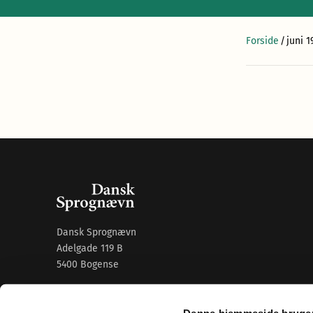
Forside
/
juni 1
Dansk Sprognævn
Adelgade 119 B
5400 Bogense
Sproglige spørgsmål:
33 74 74 74
Denne hjemmeside bruger