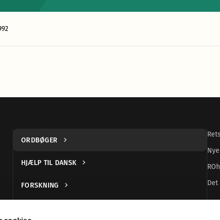
992
Ret
ORDBØGER
Nye
HJÆLP TIL DANSK
ROh
Det 
FORSKNING
UDGIVELSER
 cookies