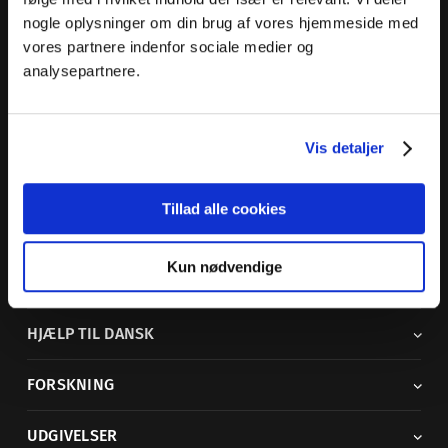
nogle oplysninger om din brug af vores hjemmeside med
Dansk Sprognævn
vores partnere indenfor sociale medier og
Adelgade 119 B
analysepartnere.
5400 Bogense
Sproglige spørgsmål:
33 74 74 74
Vis detaljer
Andre henvendelser:
33 74 74 00
·
adm@dsn.dk
Se også
Afdeling for Dansk Tegnsprog
Tillad alle cookies
Vi findes også på sociale medier
Kun nødvendige
ORDBØGER
HJÆLP TIL DANSK
FORSKNING
UDGIVELSER