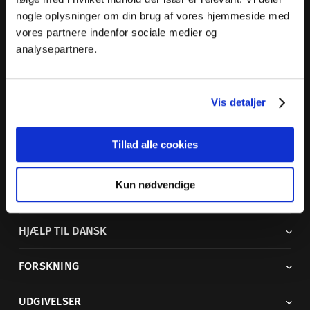
nogle oplysninger om din brug af vores hjemmeside med
Dansk Sprognævn
vores partnere indenfor sociale medier og
Adelgade 119 B
analysepartnere.
5400 Bogense
Sproglige spørgsmål:
33 74 74 74
Vis detaljer
Andre henvendelser:
33 74 74 00
·
adm@dsn.dk
Se også
Afdeling for Dansk Tegnsprog
Tillad alle cookies
Vi findes også på sociale medier
Kun nødvendige
ORDBØGER
HJÆLP TIL DANSK
FORSKNING
UDGIVELSER