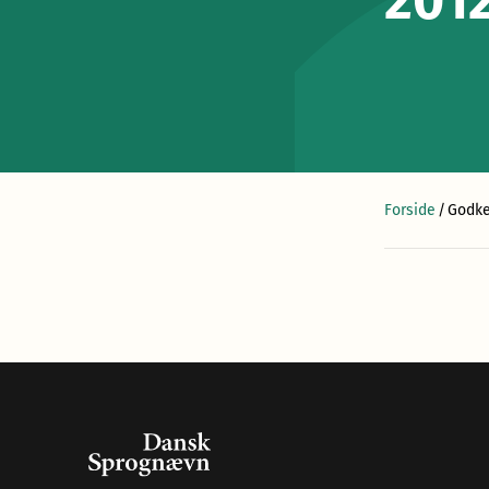
201
Forside
/
Godke