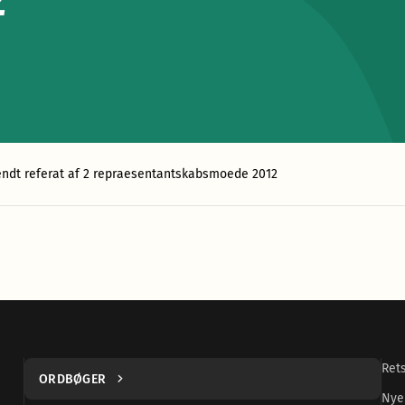
2
ndt referat af 2 repraesentantskabsmoede 2012
Ret
ORDBØGER
Nye