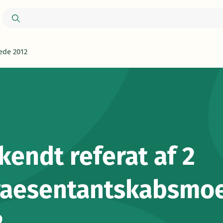
ede 2012
endt referat af 2
raesentantskabsmo