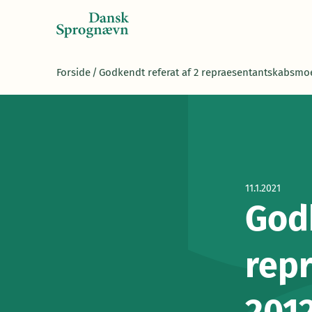
Forside
/
Godkendt referat af 2 repraesentantskabsmo
11.1.2021
Godk
rep