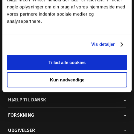
nogle oplysninger om din brug af vores hjemmeside med
Dansk Sprognævn
vores partnere indenfor sociale medier og
Adelgade 119 B
analysepartnere.
5400 Bogense
Sproglige spørgsmål:
33 74 74 74
Vis detaljer
Andre henvendelser:
33 74 74 00
·
adm@dsn.dk
Se også
Afdeling for Dansk Tegnsprog
Tillad alle cookies
Vi findes også på sociale medier
Kun nødvendige
ORDBØGER
HJÆLP TIL DANSK
FORSKNING
UDGIVELSER