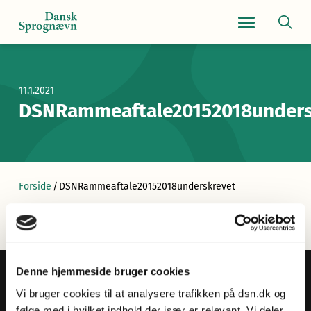
Navigationsmen
11.1.2021
DSNRammeaftale20152018unders
Forside
/
DSNRammeaftale20152018underskrevet
Denne hjemmeside bruger cookies
Vi bruger cookies til at analysere trafikken på dsn.dk og
følge med i hvilket indhold der især er relevant. Vi deler