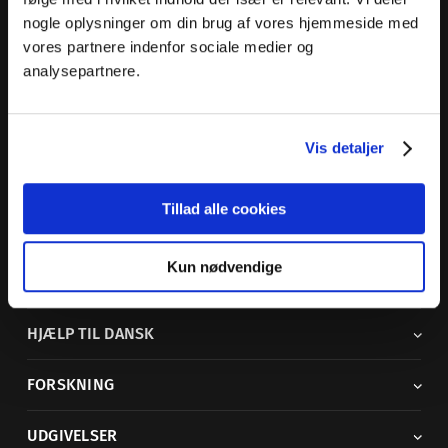
nogle oplysninger om din brug af vores hjemmeside med
Dansk Sprognævn
vores partnere indenfor sociale medier og
Adelgade 119 B
analysepartnere.
5400 Bogense
Sproglige spørgsmål:
33 74 74 74
Vis detaljer
Andre henvendelser:
33 74 74 00
·
adm@dsn.dk
Se også
Afdeling for Dansk Tegnsprog
Tillad alle cookies
Vi findes også på sociale medier
Kun nødvendige
ORDBØGER
HJÆLP TIL DANSK
FORSKNING
UDGIVELSER