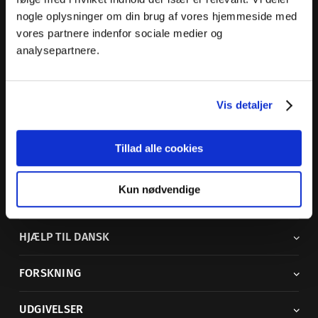
nogle oplysninger om din brug af vores hjemmeside med
Dansk Sprognævn
vores partnere indenfor sociale medier og
Adelgade 119 B
analysepartnere.
5400 Bogense
Sproglige spørgsmål:
33 74 74 74
Vis detaljer
Andre henvendelser:
33 74 74 00
·
adm@dsn.dk
Se også
Afdeling for Dansk Tegnsprog
Tillad alle cookies
Vi findes også på sociale medier
Kun nødvendige
ORDBØGER
HJÆLP TIL DANSK
FORSKNING
UDGIVELSER