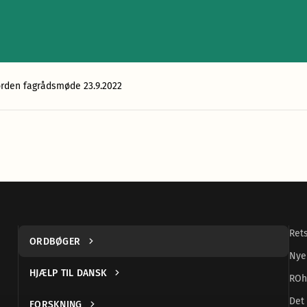
rden fagrådsmøde 23.9.2022
Ret
ORDBØGER
Nye
HJÆLP TIL DANSK
ROh
Det 
FORSKNING