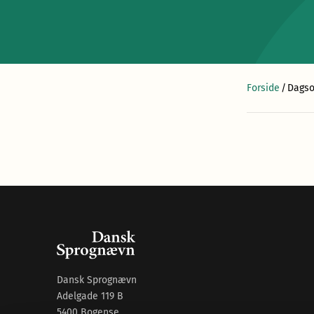
Forside
/
Dagso
Dansk Sprognævn
Adelgade 119 B
5400 Bogense