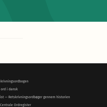
skrivningsordbogen
 ord i dansk
ist — Retskrivningsordbøger gennem historien
Centrale Ordregister