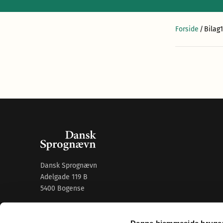
Forside
/
Bilag
Dansk Sprognævn
Adelgade 119 B
5400 Bogense
Sproglige spørgsmål:
33 74 74 74
Denne hjemmeside bruger