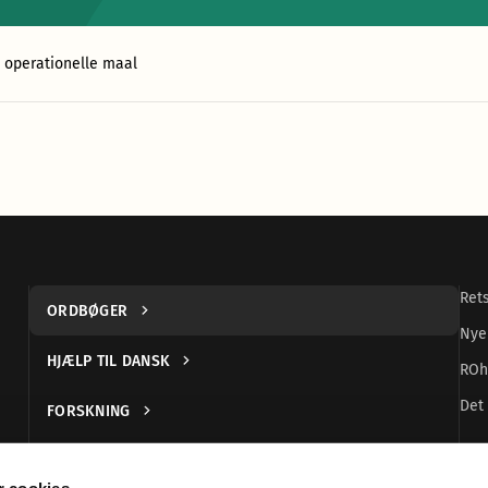
1 operationelle maal
Ret
ORDBØGER
Nye
HJÆLP TIL DANSK
ROh
Det 
FORSKNING
UDGIVELSER
 cookies