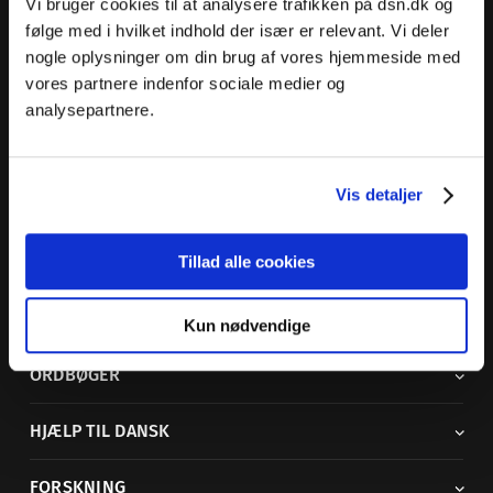
Vi bruger cookies til at analysere trafikken på dsn.dk og
følge med i hvilket indhold der især er relevant. Vi deler
nogle oplysninger om din brug af vores hjemmeside med
vores partnere indenfor sociale medier og
Dansk Sprognævn
analysepartnere.
Adelgade 119 B
5400 Bogense
Vis detaljer
Sproglige spørgsmål:
33 74 74 74
Andre henvendelser:
33 74 74 00
·
adm@dsn.dk
Se også
Afdeling for Dansk Tegnsprog
Tillad alle cookies
Vi findes også på sociale medier
Kun nødvendige
ORDBØGER
HJÆLP TIL DANSK
FORSKNING