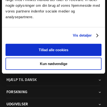
nogle oplysninger om din brug af vores hjemmeside med
Dansk Sprognævn
vores partnere indenfor sociale medier og
Adelgade 119 B
analysepartnere.
5400 Bogense
Sproglige spørgsmål:
33 74 74 74
Vis detaljer
Andre henvendelser:
33 74 74 00
·
adm@dsn.dk
Se også
Afdeling for Dansk Tegnsprog
Tillad alle cookies
Vi findes også på sociale medier
Kun nødvendige
ORDBØGER
HJÆLP TIL DANSK
FORSKNING
UDGIVELSER