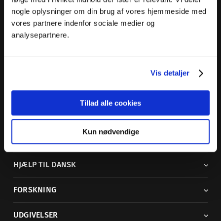
nogle oplysninger om din brug af vores hjemmeside med
Dansk Sprognævn
vores partnere indenfor sociale medier og
Adelgade 119 B
analysepartnere.
5400 Bogense
Sproglige spørgsmål:
33 74 74 74
Vis detaljer
Andre henvendelser:
33 74 74 00
·
adm@dsn.dk
Se også
Afdeling for Dansk Tegnsprog
Tillad alle cookies
Vi findes også på sociale medier
Kun nødvendige
ORDBØGER
HJÆLP TIL DANSK
FORSKNING
UDGIVELSER