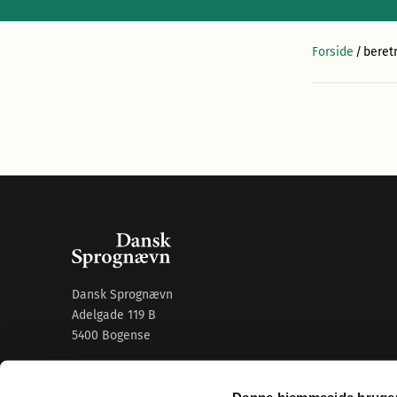
Forside
/
beret
Dansk Sprognævn
Adelgade 119 B
5400 Bogense
Sproglige spørgsmål:
33 74 74 74
Denne hjemmeside bruger