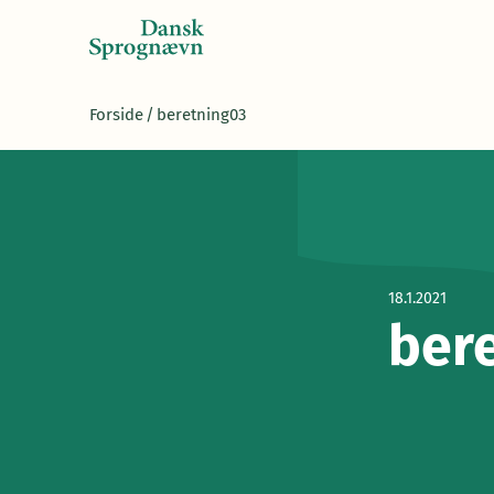
Forside
/
beretning03
18.1.2021
ber