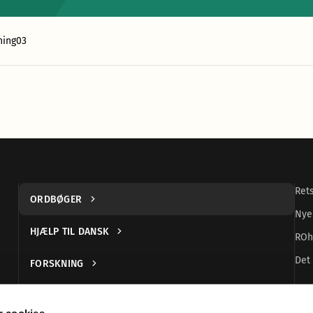
ning03
Ret
ORDBØGER
Nye
HJÆLP TIL DANSK
ROh
Det 
FORSKNING
UDGIVELSER
 cookies