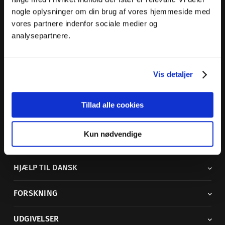
nogle oplysninger om din brug af vores hjemmeside med
Dansk Sprognævn
vores partnere indenfor sociale medier og
Adelgade 119 B
analysepartnere.
5400 Bogense
Sproglige spørgsmål:
33 74 74 74
Vis detaljer
Andre henvendelser:
33 74 74 00
·
adm@dsn.dk
Se også
Afdeling for Dansk Tegnsprog
Tillad alle cookies
Vi findes også på sociale medier
Kun nødvendige
ORDBØGER
HJÆLP TIL DANSK
FORSKNING
UDGIVELSER