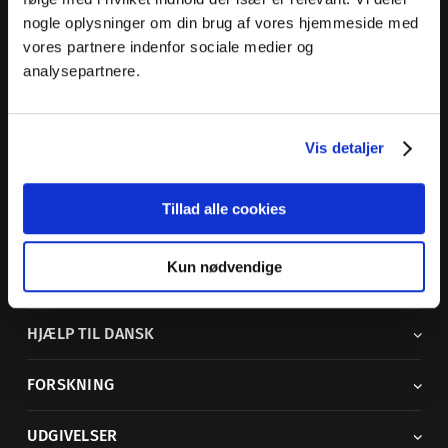
nogle oplysninger om din brug af vores hjemmeside med
Dansk Sprognævn
vores partnere indenfor sociale medier og
Adelgade 119 B
analysepartnere.
5400 Bogense
Sproglige spørgsmål:
33 74 74 74
Vis detaljer
Andre henvendelser:
33 74 74 00
·
adm@dsn.dk
Se også
Afdeling for Dansk Tegnsprog
Tillad alle cookies
Vi findes også på sociale medier
Kun nødvendige
ORDBØGER
HJÆLP TIL DANSK
FORSKNING
UDGIVELSER