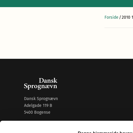
Forside
/
2010 1
Dansk Sprognævn
Adelgade 119 B
5400 Bogense
Sproglige spørgsmål:
33 74 74 74
Denne hjemmeside bruger