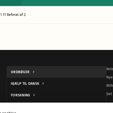
1 11 Referat af 2
Ret
ORDBØGER
Nye
HJÆLP TIL DANSK
ROh
Det 
FORSKNING
UDGIVELSER
 cookies