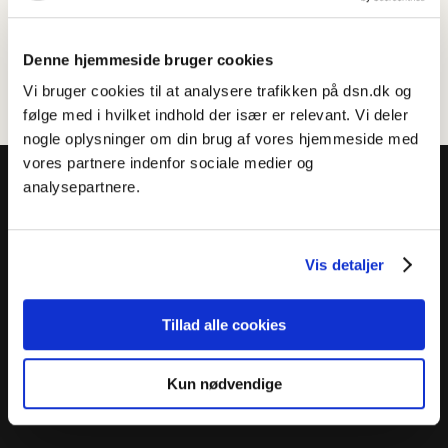
Denne hjemmeside bruger cookies
Vi bruger cookies til at analysere trafikken på dsn.dk og
følge med i hvilket indhold der især er relevant. Vi deler
nogle oplysninger om din brug af vores hjemmeside med
vores partnere indenfor sociale medier og
analysepartnere.
Vis detaljer
Dansk Sprognævn
Adelgade 119 B
5400 Bogense
Tillad alle cookies
Sproglige spørgsmål:
33 74 74 74
Kun nødvendige
Andre henvendelser:
33 74 74 00
·
adm@dsn.dk
Se også
Afdeling for Dansk Tegnsprog