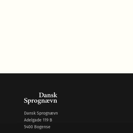
Dansk Sprognævn
Adelgade 119 B
5400 Bogense