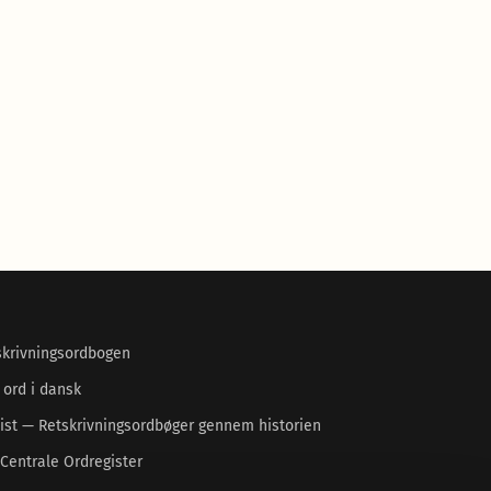
skrivningsordbogen
 ord i dansk
ist — Retskrivningsordbøger gennem historien
Centrale Ordregister