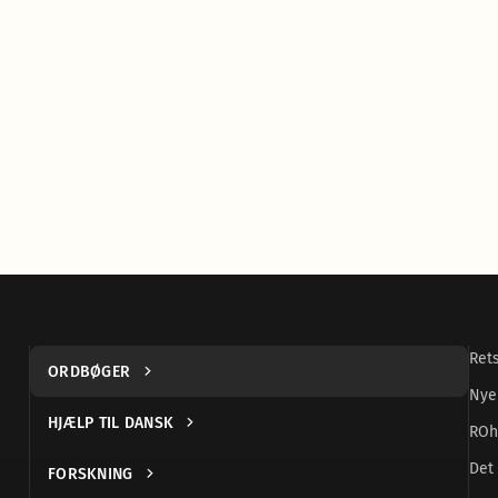
Ret
ORDBØGER
Nye
HJÆLP TIL DANSK
ROh
Det 
FORSKNING