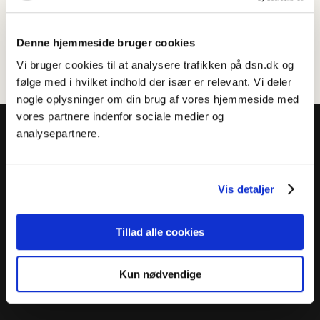
Denne hjemmeside bruger cookies
Vi bruger cookies til at analysere trafikken på dsn.dk og
følge med i hvilket indhold der især er relevant. Vi deler
nogle oplysninger om din brug af vores hjemmeside med
vores partnere indenfor sociale medier og
analysepartnere.
Vis detaljer
Dansk Sprognævn
Adelgade 119 B
5400 Bogense
Tillad alle cookies
Sproglige spørgsmål:
33 74 74 74
Kun nødvendige
Andre henvendelser:
33 74 74 00
·
adm@dsn.dk
Se også
Afdeling for Dansk Tegnsprog